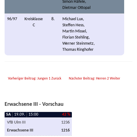
Simon Häfele,
Dietmar Ottopal
96/97
Kreisklasse
8.
Michael Lux,
C
Steffen Hess,
Martin Missel,
Florian Stehling,
Werner Steinmetz,
Thomas Ringhofer
Vorheriger Beitrag: Jungen 1
Zurück
Nächster Beitrag: Herren 2
Weiter
Erwachsene III - Vorschau
SA
19.09.
15:00
42 %
VfB Ulm III
1236
Erwachsene III
1216