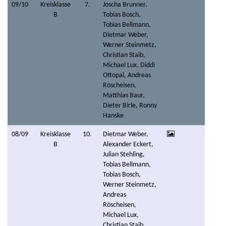
09/10
Kreisklasse
7.
Joscha Brunner,
B
Tobias Bosch,
Tobias Bellmann,
Dietmar Weber,
Werner Steinmetz,
Christian Staib,
Michael Lux, Diddi
Ottopal, Andreas
Röscheisen,
Matthias Baur,
Dieter Birle, Ronny
Hanske
08/09
Kreisklasse
10.
Dietmar Weber,
B
Alexander Eckert,
Julian Stehling,
Tobias Bellmann,
Tobias Bosch,
Werner Steinmetz,
Andreas
Röscheisen,
Michael Lux,
Christian Staib,