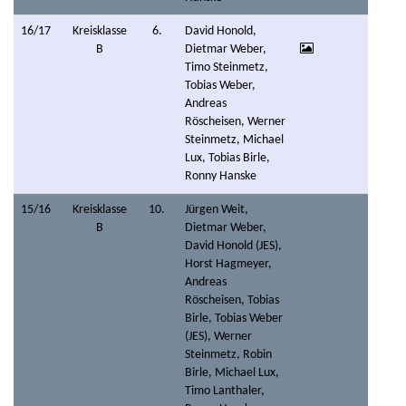
16/17
Kreisklasse
6.
David Honold,
B
Dietmar Weber,
Timo Steinmetz,
Tobias Weber,
Andreas
Röscheisen, Werner
Steinmetz, Michael
Lux, Tobias Birle,
Ronny Hanske
15/16
Kreisklasse
10.
Jürgen Weit,
B
Dietmar Weber,
David Honold (JES),
Horst Hagmeyer,
Andreas
Röscheisen, Tobias
Birle, Tobias Weber
(JES), Werner
Steinmetz, Robin
Birle, Michael Lux,
Timo Lanthaler,