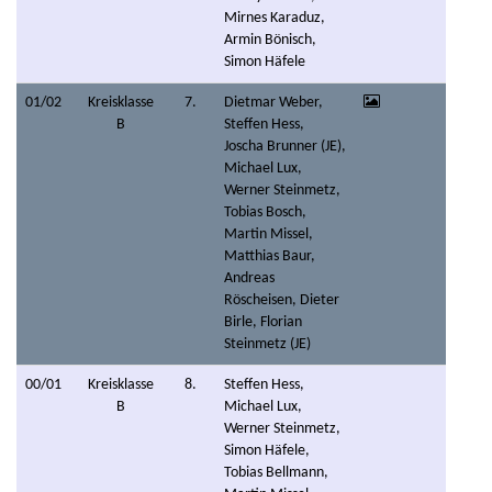
Mirnes Karaduz,
Armin Bönisch,
Simon Häfele
01/02
Kreisklasse
7.
Dietmar Weber,
B
Steffen Hess,
Joscha Brunner (JE),
Michael Lux,
Werner Steinmetz,
Tobias Bosch,
Martin Missel,
Matthias Baur,
Andreas
Röscheisen, Dieter
Birle, Florian
Steinmetz (JE)
00/01
Kreisklasse
8.
Steffen Hess,
B
Michael Lux,
Werner Steinmetz,
Simon Häfele,
Tobias Bellmann,