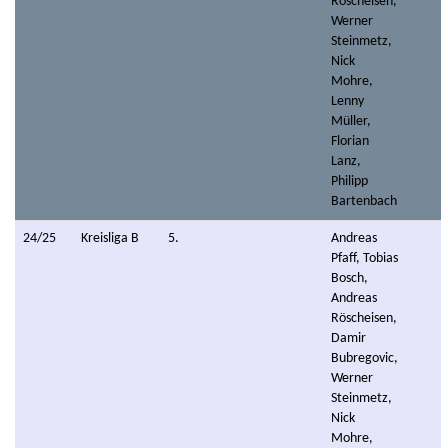
Röscheisen,
Werner
Steinmetz,
Nick
Mohre,
Lenny
Müller,
Florian
Lanz,
Philipp
Bartenbach
24/25
Kreisliga B
5.
Andreas
Pfaff, Tobias
Bosch,
Andreas
Röscheisen,
Damir
Bubregovic,
Werner
Steinmetz,
Nick
Mohre,