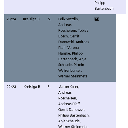
Philipp
Bartenbach
23/24
Kreisliga B
5.
Felix Wettlin,
Andreas
Röscheisen, Tobias
Bosch, Gerrit
Danowski, Andreas
Pfaff, Verena
Hanske, Philipp
Bartenbach, Anja
Schaude, Pirmin
Weißenburger,
Werner Steinmetz
22/23
Kreisliga B
6.
Aaron Koser,
Andreas
Röscheisen,
Andreas Pfaff,
Gerrit Danowski,
Philipp Bartenbach,
Anja Schaude,
Werner Steinmetz,