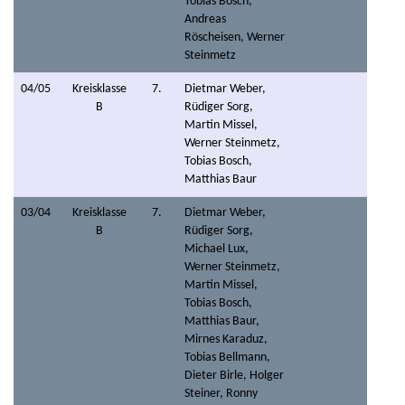
Tobias Bosch,
Andreas
Röscheisen, Werner
Steinmetz
04/05
Kreisklasse
7.
Dietmar Weber,
B
Rüdiger Sorg,
Martin Missel,
Werner Steinmetz,
Tobias Bosch,
Matthias Baur
03/04
Kreisklasse
7.
Dietmar Weber,
B
Rüdiger Sorg,
Michael Lux,
Werner Steinmetz,
Martin Missel,
Tobias Bosch,
Matthias Baur,
Mirnes Karaduz,
Tobias Bellmann,
Dieter Birle, Holger
Steiner, Ronny