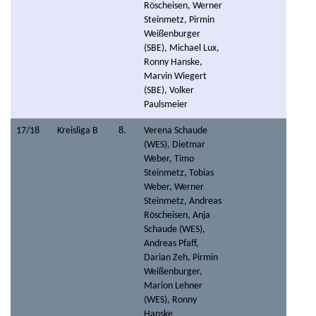
Röscheisen, Werner
Steinmetz, Pirmin
Weißenburger
(SBE), Michael Lux,
Ronny Hanske,
Marvin Wiegert
(SBE), Volker
Paulsmeier
17/18
Kreisliga B
8.
Verena Schaude
(WES), Dietmar
Weber, Timo
Steinmetz, Tobias
Weber, Werner
Steinmetz, Andreas
Röscheisen, Anja
Schaude (WES),
Andreas Pfaff,
Darian Zeh, Pirmin
Weißenburger,
Marion Lehner
(WES), Ronny
Hanske