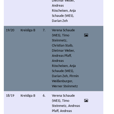
Dietmar Weber,
Andreas
Röscheisen, Anja
Schaude (WES),
Darian Zeh
19/20
Kreisliga B
7.
Verena Schaude
(WES), Timo
Steinmetz,
Christian Staib,
Dietmar Weber,
Andreas Pfaff,
Andreas
Röscheisen, Anja
Schaude (WES),
Darian Zeh, Pirmin
Weißenburger,
Werner Steinmetz
18/19
Kreisliga B
6.
Verena Schaude
(WES), Timo
Steinmetz, Andreas
Pfaff, Andreas