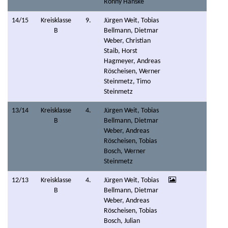
Ronny Hanske
14/15
Kreisklasse
9.
Jürgen Weit, Tobias
B
Bellmann, Dietmar
Weber, Christian
Staib, Horst
Hagmeyer, Andreas
Röscheisen,
Werner
Steinmetz, Timo
Steinmetz
13/14
Kreisklasse
4.
Jürgen Weit, Tobias
B
Bellmann, Dietmar
Weber, Andreas
Röscheisen, Tobias
Bosch, Werner
Steinmetz
12/13
Kreisklasse
4.
Jürgen Weit, Tobias
B
Bellmann, Dietmar
Weber, Andreas
Röscheisen, Tobias
Bosch, Julian