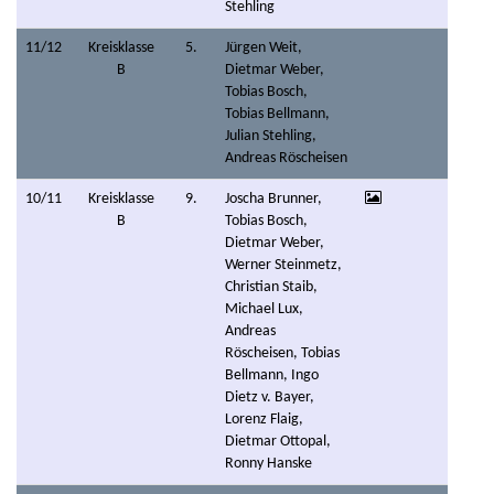
Stehling
11/12
Kreisklasse
5.
Jürgen Weit,
B
Dietmar Weber,
Tobias Bosch,
Tobias Bellmann,
Julian Stehling,
Andreas Röscheisen
10/11
Kreisklasse
9.
Joscha Brunner,
B
Tobias Bosch,
Dietmar Weber,
Werner Steinmetz,
Christian Staib,
Michael Lux,
Andreas
Röscheisen, Tobias
Bellmann, Ingo
Dietz v. Bayer,
Lorenz Flaig,
Dietmar Ottopal,
Ronny Hanske