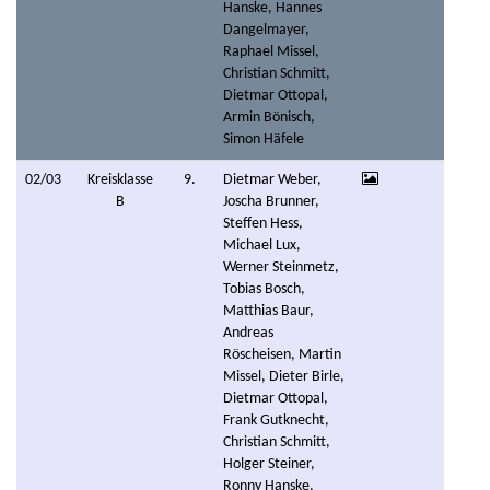
Hanske, Hannes
Dangelmayer,
Raphael Missel,
Christian Schmitt,
Dietmar Ottopal,
Armin Bönisch,
Simon Häfele
02/03
Kreisklasse
9.
Dietmar Weber,
B
Joscha Brunner,
Steffen Hess,
Michael Lux,
Werner Steinmetz,
Tobias Bosch,
Matthias Baur,
Andreas
Röscheisen, Martin
Missel, Dieter Birle,
Dietmar Ottopal,
Frank Gutknecht,
Christian Schmitt,
Holger Steiner,
Ronny Hanske,