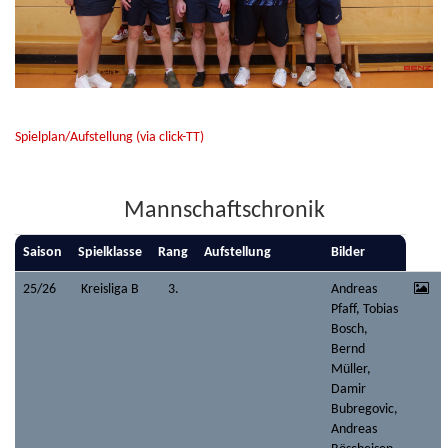
Spielplan/Aufstellung (via click-TT)
Mannschaftschronik
Saison
Spielklasse
Rang
Aufstellung
Bilder
25/26
Kreisliga B
3.
Andreas
Pfaff, Tobias
Bosch,
Bernd
Müller,
Damir
Bubregovic,
Andreas