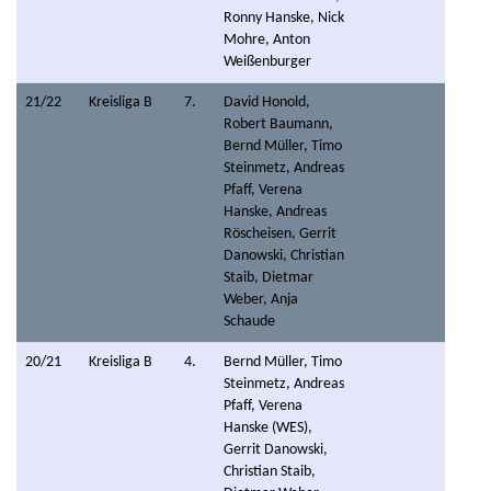
Ronny Hanske, Nick
Mohre, Anton
Weißenburger
21/22
Kreisliga B
7.
David Honold,
Robert Baumann,
Bernd Müller, Timo
Steinmetz, Andreas
Pfaff, Verena
Hanske, Andreas
Röscheisen, Gerrit
Danowski, Christian
Staib, Dietmar
Weber, Anja
Schaude
20/21
Kreisliga B
4.
Bernd Müller, Timo
Steinmetz, Andreas
Pfaff, Verena
Hanske (WES),
Gerrit Danowski,
Christian Staib,