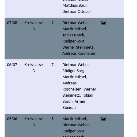
Matthias Baur,
Dietmar Ottopal
07/08
Kreisklasse
9.
Dietmar Weber,
B
Martin Missel,
Tobias Bosch,
Rüdiger Sorg,
Werner Steinmetz,
Andreas Röscheisen
06/07
Kreisklasse
7.
Dietmar Weber,
B
Rüdiger Sorg,
Martin Missel,
Andreas
Röscheisen, Werner
Steinmetz, Tobias
Bosch, Armin
Bönisch
05/06
Kreisklasse
6.
Martin Missel,
B
Dietmar Weber,
Rüdiger Sorg,