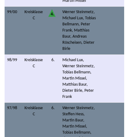
Martin Missel
99/00
Kreisklasse
Werner Steinmetz,
4.
C
Michael Lux, Tobias
Bellmann, Peter
Frank, Matthias
Baur, Andreas
Röscheisen, Dieter
Birle
98/99
Kreisklasse
6.
Michael Lux,
C
Werner Steinmetz,
Tobias Bellmann,
Martin Missel,
Matthias Baur,
Dieter Birle, Peter
Frank
97/98
Kreisklasse
6.
Werner Steinmetz,
C
Steffen Hess,
Martin Baur,
Martin Missel,
Tobias Bellmann,