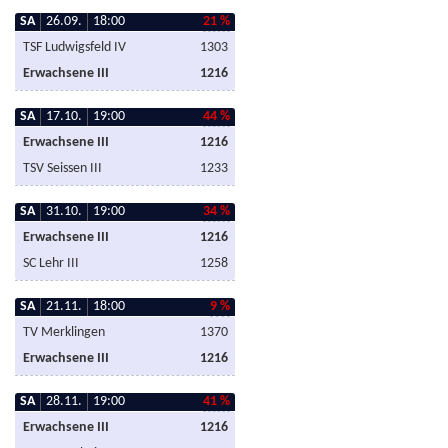
SA
26.09.
18:00
21 %
TSF Ludwigsfeld IV
1303
Erwachsene III
1216
SA
17.10.
19:00
44 %
Erwachsene III
1216
TSV Seissen III
1233
SA
31.10.
19:00
34 %
Erwachsene III
1216
SC Lehr III
1258
SA
21.11.
18:00
9 %
TV Merklingen
1370
Erwachsene III
1216
SA
28.11.
19:00
41 %
Erwachsene III
1216