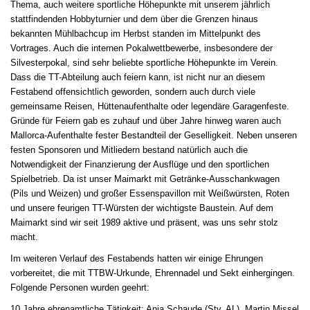
Thema, auch weitere sportliche Höhepunkte mit unserem jährlich
stattfindenden Hobbyturnier und dem über die Grenzen hinaus
bekannten Mühlbachcup im Herbst standen im Mittelpunkt des
Vortrages. Auch die internen Pokalwettbewerbe, insbesondere der
Silvesterpokal, sind sehr beliebte sportliche Höhepunkte im Verein.
Dass die TT-Abteilung auch feiern kann, ist nicht nur an diesem
Festabend offensichtlich geworden, sondern auch durch viele
gemeinsame Reisen, Hüttenaufenthalte oder legendäre Garagenfeste.
Gründe für Feiern gab es zuhauf und über Jahre hinweg waren auch
Mallorca-Aufenthalte fester Bestandteil der Geselligkeit. Neben unseren
festen Sponsoren und Mitliedern bestand natürlich auch die
Notwendigkeit der Finanzierung der Ausflüge und den sportlichen
Spielbetrieb. Da ist unser Maimarkt mit Getränke-Ausschankwagen
(Pils und Weizen) und großer Essenspavillon mit Weißwürsten, Roten
und unsere feurigen TT-Würsten der wichtigste Baustein. Auf dem
Maimarkt sind wir seit 1989 aktive und präsent, was uns sehr stolz
macht.
Im weiteren Verlauf des Festabends hatten wir einige Ehrungen
vorbereitet, die mit TTBW-Urkunde, Ehrennadel und Sekt einhergingen.
Folgende Personen wurden geehrt:
10 Jahre ehrenamtliche Tätigkeit: Anja Schaude (Stv. AL), Martin Missel