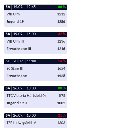
SA
19.09.
12:45
66 %
VfB Ulm
1212
Jugend 19
1256
SA
19.09.
15:00
42 %
VfB Ulm III
1236
Erwachsene III
1216
SO
20.09.
11:00
14 %
SC Staig III
1654
Erwachsene
1538
SA
26.09.
13:00
88 %
TTC Victoria Härtsfeld 08
875
Jugend 19 II
1002
SA
26.09.
18:00
21 %
TSF Ludwigsfeld IV
1303